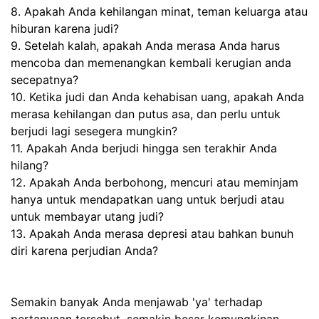
8. Apakah Anda kehilangan minat, teman keluarga atau
hiburan karena judi?
9. Setelah kalah, apakah Anda merasa Anda harus
mencoba dan memenangkan kembali kerugian anda
secepatnya?
10. Ketika judi dan Anda kehabisan uang, apakah Anda
merasa kehilangan dan putus asa, dan perlu untuk
berjudi lagi sesegera mungkin?
11. Apakah Anda berjudi hingga sen terakhir Anda
hilang?
12. Apakah Anda berbohong, mencuri atau meminjam
hanya untuk mendapatkan uang untuk berjudi atau
untuk membayar utang judi?
13. Apakah Anda merasa depresi atau bahkan bunuh
diri karena perjudian Anda?
Semakin banyak Anda menjawab 'ya' terhadap