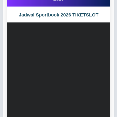
Jadwal Sportbook 2026 TIKETSLOT