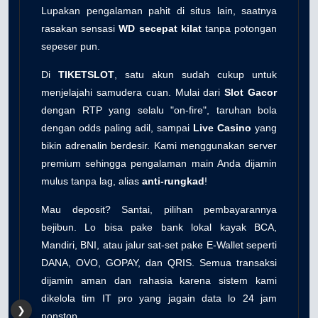
Lupakan pengalaman pahit di situs lain, saatnya
rasakan sensasi
WD secepat kilat
tanpa potongan
sepeser pun.
Di
TIKETSLOT
, satu akun sudah cukup untuk
menjelajahi samudera cuan. Mulai dari
Slot Gacor
dengan RTP yang selalu "on-fire", taruhan bola
dengan odds paling adil, sampai
Live Casino
yang
bikin adrenalin berdesir. Kami menggunakan server
premium sehingga pengalaman main Anda dijamin
mulus tanpa lag, alias
anti-rungkad
!
Mau deposit? Santai, pilihan pembayarannya
bejibun. Lo bisa pake bank lokal kayak BCA,
Mandiri, BNI, atau jalur sat-set pake E-Wallet seperti
DANA, OVO, GOPAY, dan QRIS. Semua transaksi
dijamin aman dan rahasia karena sistem kami
dikelola tim IT pro yang jagain data lo 24 jam
❯
nonstop.