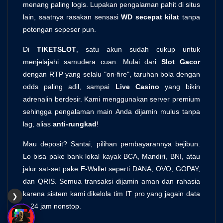
menang paling logis. Lupakan pengalaman pahit di situs
lain, saatnya rasakan sensasi
WD secepat kilat
tanpa
potongan sepeser pun.
Di
TIKETSLOT
, satu akun sudah cukup untuk
menjelajahi samudera cuan. Mulai dari
Slot Gacor
dengan RTP yang selalu "on-fire", taruhan bola dengan
odds paling adil, sampai
Live Casino
yang bikin
adrenalin berdesir. Kami menggunakan server premium
sehingga pengalaman main Anda dijamin mulus tanpa
lag, alias
anti-rungkad
!
Mau deposit? Santai, pilihan pembayarannya bejibun.
Lo bisa pake bank lokal kayak BCA, Mandiri, BNI, atau
jalur sat-set pake E-Wallet seperti DANA, OVO, GOPAY,
dan QRIS. Semua transaksi dijamin aman dan rahasia
karena sistem kami dikelola tim IT pro yang jagain data
❯
lo 24 jam nonstop.