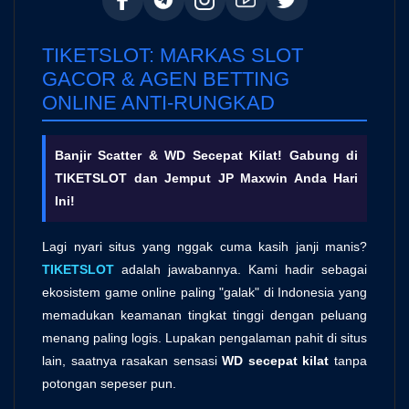
TIKETSLOT: MARKAS SLOT
GACOR & AGEN BETTING
ONLINE ANTI-RUNGKAD
Banjir Scatter & WD Secepat Kilat! Gabung di
TIKETSLOT dan Jemput JP Maxwin Anda Hari
Ini!
Lagi nyari situs yang nggak cuma kasih janji manis?
TIKETSLOT
adalah jawabannya. Kami hadir sebagai
ekosistem game online paling "galak" di Indonesia yang
memadukan keamanan tingkat tinggi dengan peluang
menang paling logis. Lupakan pengalaman pahit di situs
lain, saatnya rasakan sensasi
WD secepat kilat
tanpa
potongan sepeser pun.